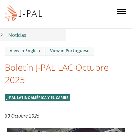
S
k
i
p
t
Noticias
o
m
View in English
View in Portuguese
a
Boletín J-PAL LAC Octubre
i
n
2025
c
o
n
J-PAL LATINOAMÉRICA Y EL CARIBE
t
e
30 Octubre 2025
n
t