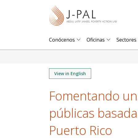
S
k
i
p
t
Conócenos
Oficinas
Sectores
o
m
a
i
View in English
n
Fomentando una 
c
o
públicas basada
n
t
Puerto Rico
e
n