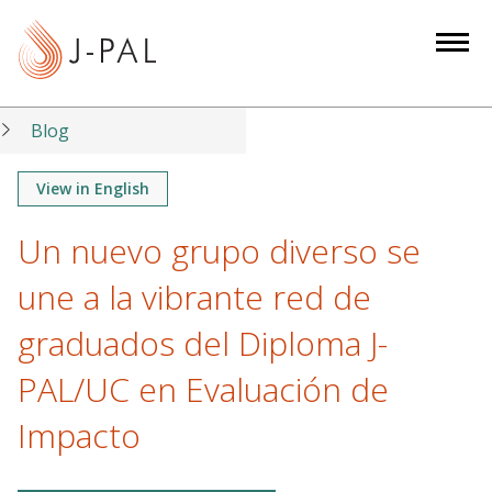
S
k
i
p
t
Blog
o
m
View in English
a
Un nuevo grupo diverso se
i
n
une a la vibrante red de
c
o
graduados del Diploma J-
n
PAL/UC en Evaluación de
t
e
Impacto
n
t