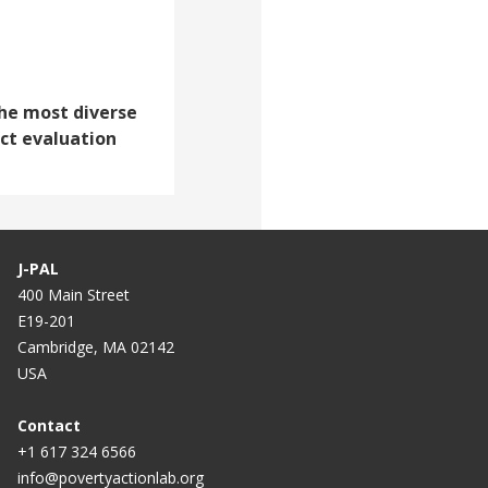
he most diverse
act evaluation
J-PAL
400 Main Street
E19-201
Cambridge, MA 02142
USA
Contact
+1 617 324 6566
info@povertyactionlab.org