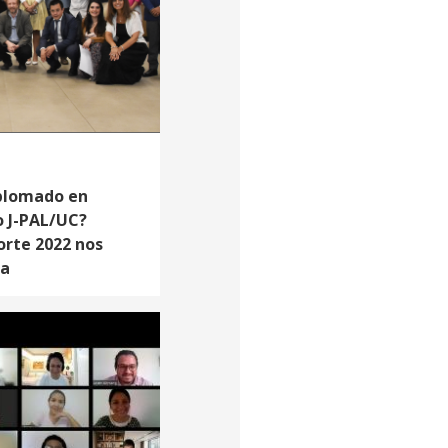
iplomado en
o J-PAL/UC?
orte 2022 nos
ia