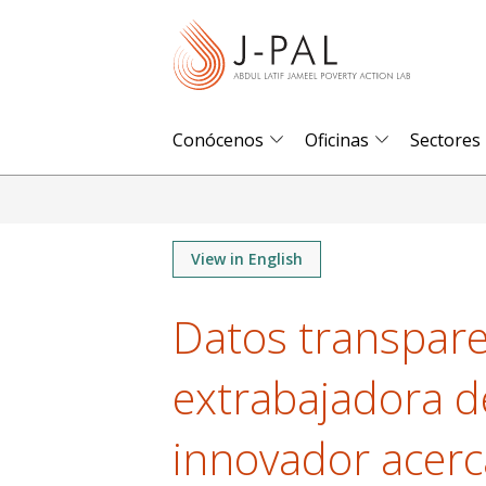
S
k
i
p
t
Conócenos
Oficinas
Sectores
o
m
a
i
View in English
n
Datos transparen
c
o
extrabajadora de
n
t
innovador acerc
e
n