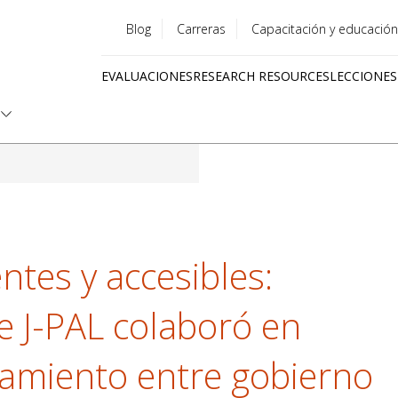
Blog
Carreras
Capacitación y educación
Utility
EVALUACIONES
RESEARCH RESOURCES
LECCIONES
menu
Quick
links
tes y accesibles:
 J-PAL colaboró ​​en
amiento entre gobierno