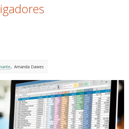
tigadores
mante
Amanda Dawes