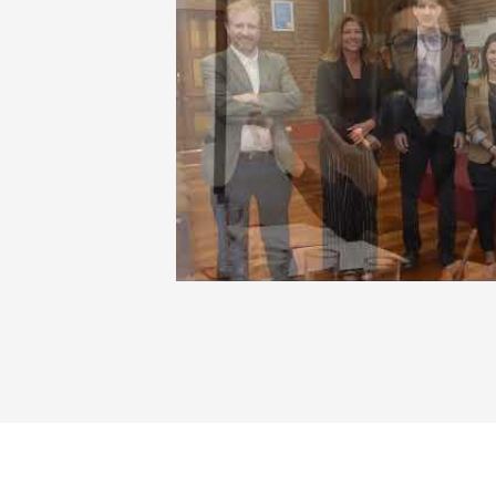
J-PAL LAC | Learn about J-PAL's
and the Caribbean