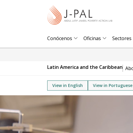
S
k
i
p
t
Conócenos
Oficinas
Sectores
o
m
a
Latin America and the Caribbean
Ab
i
n
View in English
View in Portuguese
c
o
n
t
e
n