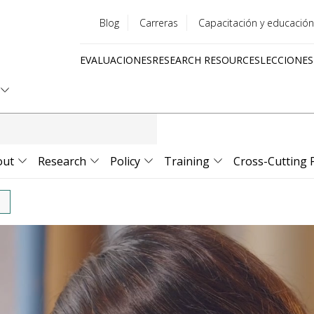
Blog
Carreras
Capacitación y educación
Utility
EVALUACIONES
RESEARCH RESOURCES
LECCIONES
menu
Quick
links
out
Research
Policy
Training
Cross-Cutting 