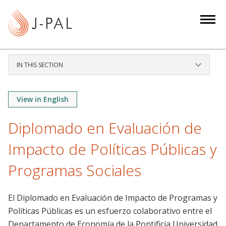
S
k
i
p
t
IN THIS SECTION
o
m
a
View in English
i
Diplomado en Evaluación de
n
c
Impacto de Políticas Públicas y
o
n
Programas Sociales
t
e
El Diplomado en Evaluación de Impacto de Programas y
n
Políticas Públicas es un esfuerzo colaborativo entre el
t
Departamento de Economía de la Pontificia Universidad