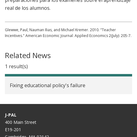
preparaciones para los exámenes sobre el aprendizaje
real de los alumnos.
Glewwe, Paul, Nauman Ilias, and Michael Kremer. 2010. "Teacher
Incentives." American Economic Journal: Applied Economics 2(July): 205-7.
Related News
1 result(s)
Fixing educational policy's failure
J-PAL
400 Main Street
E19-201
Cambridge, MA 02142