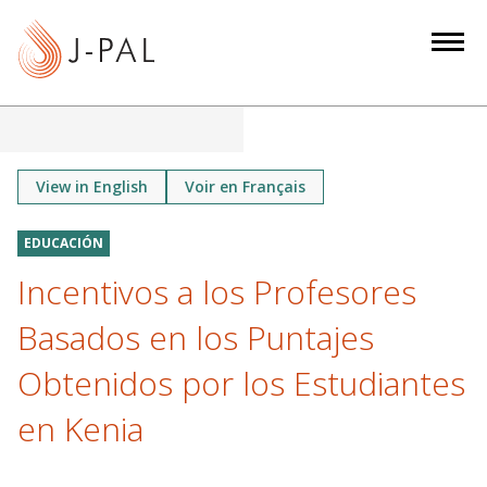
S
k
i
p
t
o
m
View in English
Voir en Français
a
i
EDUCACIÓN
n
Incentivos a los Profesores
c
o
Basados en los Puntajes
n
Obtenidos por los Estudiantes
t
e
en Kenia
n
t