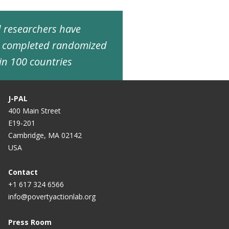
ed researchers have
d completed randomized
in 100 countries
J-PAL
400 Main Street
E19-201
Cambridge, MA 02142
USA
Contact
+1 617 324 6566
info@povertyactionlab.org
Press Room