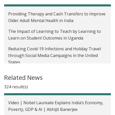
Providing Therapy and Cash Transfers to Improve
Older Adult Mental Health in India
The Impact of Learning to Teach by Learning to
Learn on Student Outcomes in Uganda
Reducing Covid-19 Infections and Holiday Travel
through Social Media Campaigns in the United
States
Programa Read India: Ayudando a los Alumnos de
Related News
Escuelas Primarias en India a que Adquieran
Destrezas Básicas
324 result(s)
Mejorar las Tasas de Vacunación por medio de
Video | Nobel Laureate Explains India’s Economy,
Campamentos e Incentivos Periódicos en India
Poverty, GDP & AI | Abhijit Banerjee
Reducir la Anemia a través de la Fortificación con