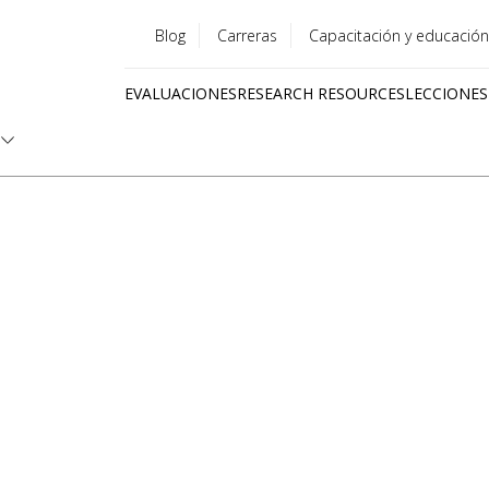
Blog
Carreras
Capacitación y educación
Utility
EVALUACIONES
RESEARCH RESOURCES
LECCIONES
menu
Quick
links