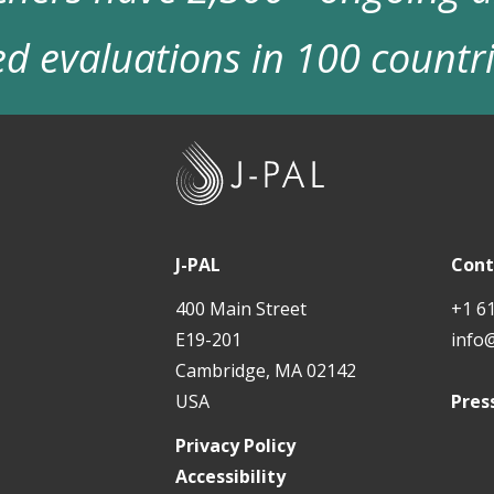
d evaluations in 100 countr
J
-
P
A
J-PAL
Cont
L
400 Main Street
+1 6
E19-201
info
Cambridge, MA 02142
USA
Pres
Privacy Policy
Accessibility