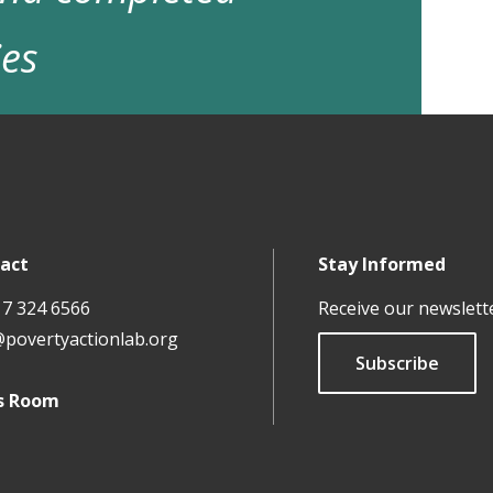
ies
act
Stay Informed
17 324 6566
Receive our newslett
@povertyactionlab.org
Subscribe
s Room