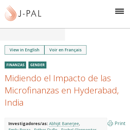
S
k
i
p
t
o
m
View in English
Voir en Français
a
i
FINANZAS
GENDER
n
Midiendo el Impacto de las
c
o
Microfinanzas en Hyderabad,
n
India
t
e
n
Print
Investigadores/as:
Abhijit Banerjee
t
Emily Breza
Esther Duflo
Rachel Glennerster