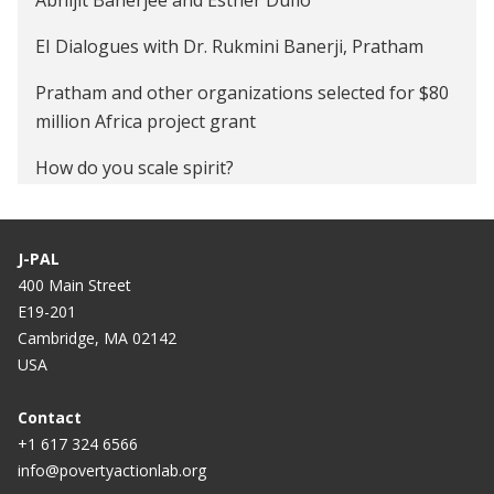
Abhijit Banerjee and Esther Duflo
EI Dialogues with Dr. Rukmini Banerji, Pratham
Pratham and other organizations selected for $80
million Africa project grant
How do you scale spirit?
Fixing educational policy's failure
J-PAL
Government of Andhra Pradesh to scale up
400 Main Street
‘Teaching at the Right Level’ with Pratham and J-
E19-201
PAL South Asia at IFMR
Cambridge, MA 02142
There are no silver bullets: the way we can achieve
USA
169 targets
Contact
Are Our Children Learning?
+1 617 324 6566
info@povertyactionlab.org
Antidotes to Poverty