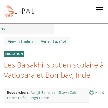
S
k
i
p
t
ons
o
m
View in English
Ver en Español
a
i
ÉDUCATION
n
Les Balsakhi: soutien scolaire à
c
o
Vadodara et Bombay, Inde
n
t
e
Print
Researchers:
Abhijit Banerjee
Shawn Cole
n
Esther Duflo
Leigh Linden
t