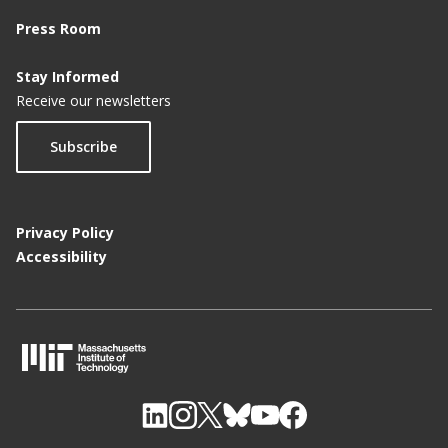
Press Room
Giving Schoolchildren a Chance
'Simple' Projects Help the Poor
Stay Informed
Receive our newsletters
Something Isn't Working...
Subscribe
Privacy Policy
Accessibility
M
I
T