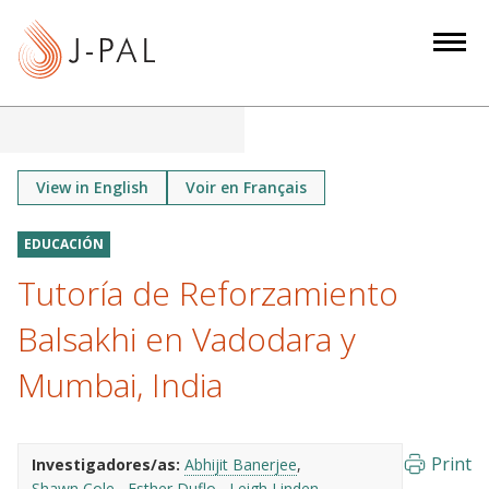
S
k
i
p
t
o
m
View in English
Voir en Français
a
i
EDUCACIÓN
n
Tutoría de Reforzamiento
c
o
Balsakhi en Vadodara y
n
Mumbai, India
t
e
n
Print
Investigadores/as:
Abhijit Banerjee
t
Shawn Cole
Esther Duflo
Leigh Linden