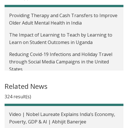
Providing Therapy and Cash Transfers to Improve
Older Adult Mental Health in India
The Impact of Learning to Teach by Learning to
Learn on Student Outcomes in Uganda
Reducing Covid-19 Infections and Holiday Travel
through Social Media Campaigns in the United
States
Aider les élèves en école primaire à acquérir les
Related News
bases en mathématiques et lecture, en Inde
324 result(s)
Améliorer le taux de vaccination grâce à une
présence régulière du personnel de santé et à des
Video | Nobel Laureate Explains India’s Economy,
incitations, en Inde
Poverty, GDP & AI | Abhijit Banerjee
Lutte contre l’anémie par supplémentation en fer