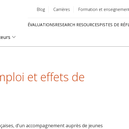
Blog
Carrières
Formation et enseignemen
Utility
ÉVALUATIONS
RESEARCH RESOURCES
PISTES DE RÉF
menu
Quick
teurs
links
ploi et effets de
ançaises, d’un accompagnement auprès de jeunes