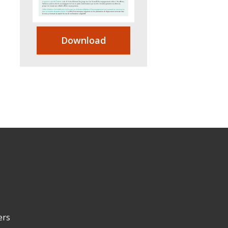
Download
ers