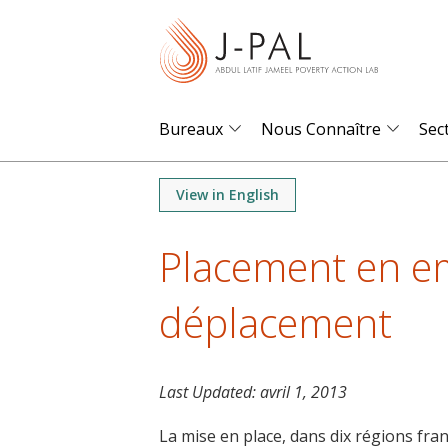
S
k
i
p
t
Bureaux
Nous Connaître
Sec
o
m
View in English
a
i
Placement en em
n
c
déplacement
o
n
t
Last Updated:
avril 1, 2013
e
n
La mise en place, dans dix régions fr