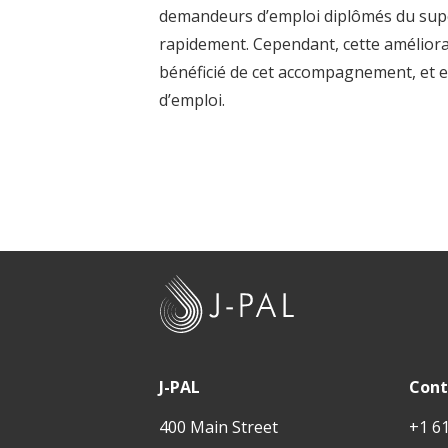
t
demandeurs d’emploi diplômés du supér
rapidement. Cependant, cette améliora
bénéficié de cet accompagnement, et e
d’emploi.
J
-
P
A
J-PAL
Cont
L
400 Main Street
+1 6