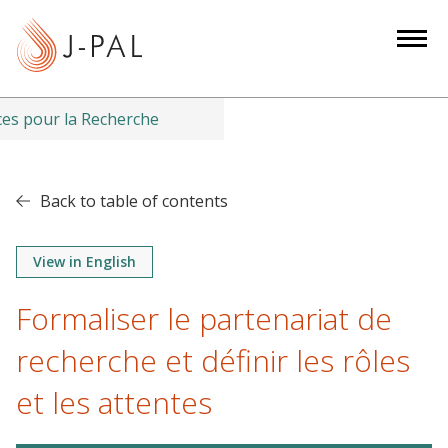
S
k
i
p
t
es pour la Recherche
o
m
a
Back to table of contents
i
n
View in English
c
o
Formaliser le partenariat de
n
t
recherche et définir les rôles
e
et les attentes
n
t