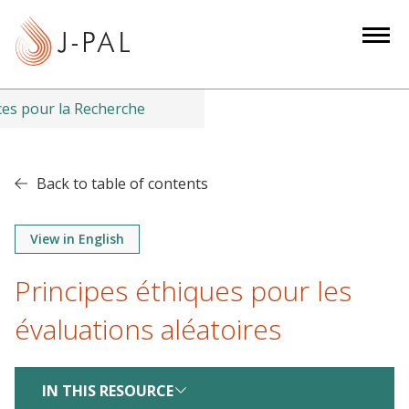
S
k
i
p
t
es pour la Recherche
o
m
a
Back to table of contents
i
n
View in English
c
o
Principes éthiques pour les
n
t
évaluations aléatoires
e
n
IN THIS RESOURCE
t