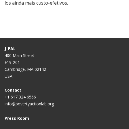
los ainda mais custo-efetivos.
J-PAL
400 Main Street
E19-201
Cambridge, MA 02142
USA
Contact
+1 617 324 6566
info@povertyactionlab.org
Press Room