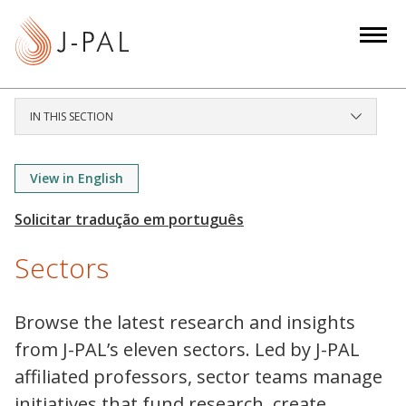
S
k
i
p
t
IN THIS SECTION
o
m
a
View in English
i
n
c
Sectors
o
n
t
Browse the latest research and insights
e
from J-PAL’s eleven sectors. Led by J-PAL
n
affiliated professors, sector teams manage
t
initiatives that fund research, create