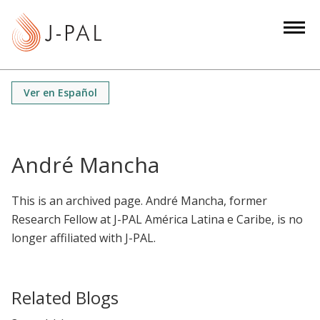
S
k
i
p
t
Ver en Español
o
m
a
i
André Mancha
n
c
This is an archived page. André Mancha, former
o
Research Fellow at J-PAL América Latina e Caribe, is no
n
longer affiliated with J-PAL.
t
e
n
Related Blogs
t