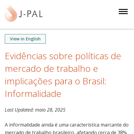
S
k
i
p
t
View in English
o
m
Evidências sobre políticas de
a
mercado de trabalho e
i
n
implicações para o Brasil:
c
o
Informalidade
n
t
Last Updated:
maio 28, 2025
e
n
A informalidade ainda é uma característica marcante do
t
mercado de trabalho brasileiro, afetando cerca de 38%