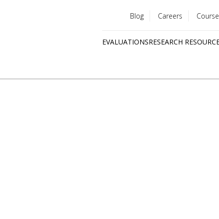
Blog
Careers
Course
Utility
EVALUATIONS
RESEARCH RESOURC
menu
Quick
links