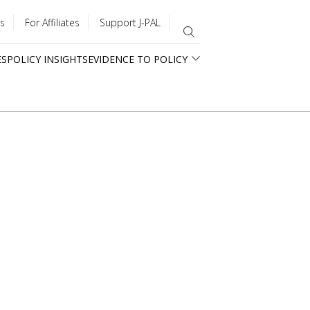
s
For Affiliates
Support J-PAL
ES
POLICY INSIGHTS
EVIDENCE TO POLICY