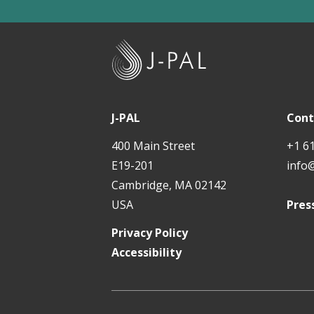
J
-
P
A
J-PAL
Cont
L
400 Main Street
+1 6
E19-201
info
Cambridge, MA 02142
USA
Pres
Privacy Policy
Accessibility