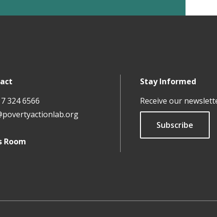
act
Stay Informed
17 324 6566
Receive our newslett
@povertyactionlab.org
Subscribe
s Room