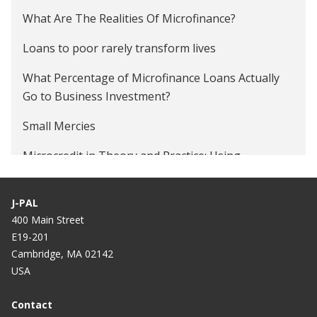
What Are The Realities Of Microfinance?
Loans to poor rarely transform lives
What Percentage of Microfinance Loans Actually
Go to Business Investment?
Small Mercies
Microcredit in Theory and Practice: Using
Randomized Credit Scoring for Impact Evaluation
J-PAL
The Game Changer
400 Main Street
E19-201
Cambridge, MA 02142
USA
Contact