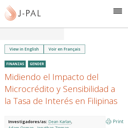
S
k
i
p
t
o
m
View in English
Voir en Français
a
i
FINANZAS
GENDER
n
Midiendo el Impacto del
c
o
Microcrédito y Sensibilidad a
n
la Tasa de Interés en Filipinas
t
e
n
Print
Investigadores/as:
Dean Karlan
t
Adam Osman
Jonathan Zinman