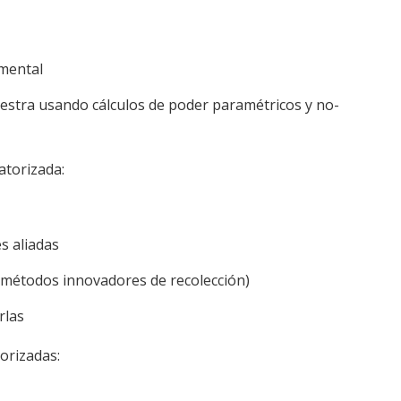
imental
stra usando cálculos de poder paramétricos y no-
torizada:
s aliadas
 métodos innovadores de recolección)
rlas
torizadas: