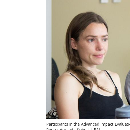
t
Participants in the Advanced Impact Evaluat
Photo: Amanda Kohn | J-PAL