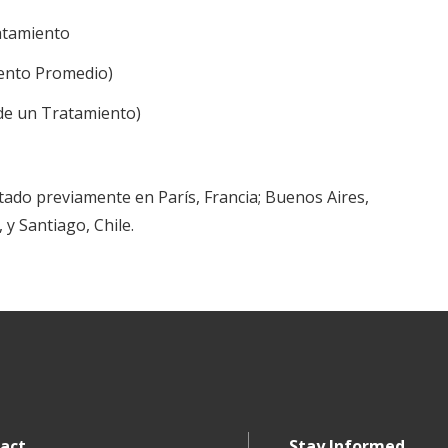
atamiento
iento Promedio)
de un Tratamiento)
ado previamente en París, Francia; Buenos Aires,
y Santiago, Chile.
act
Stay Informed