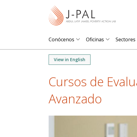
S
k
i
p
t
Conócenos
Oficinas
Sectores
o
m
View in English
a
i
Cursos de Evalu
n
c
Avanzado
o
n
t
e
n