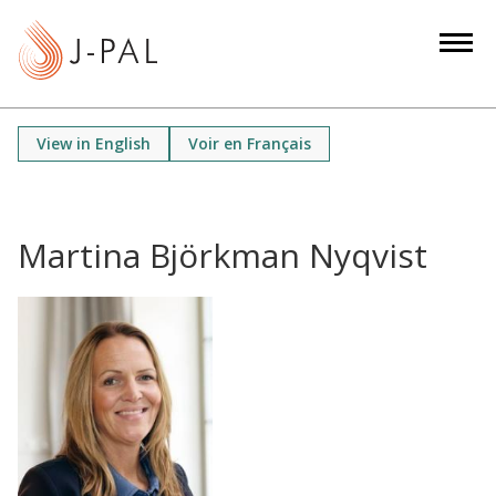
S
k
i
p
t
View in English
Voir en Français
o
m
a
i
Martina Björkman Nyqvist
n
c
o
n
t
e
n
t