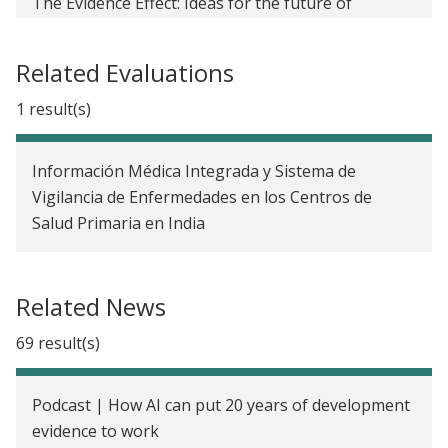
The Evidence Effect: Ideas for the future of
development
Related Evaluations
2025 Annual Letter from the Global Executive
Director
1 result(s)
2024 Annual Letter from the Global Executive
Director
Información Médica Integrada y Sistema de
Vigilancia de Enfermedades en los Centros de
2023 Annual Letter from the Global Executive
Salud Primaria en India
Director
2022 Annual Letter from the Global Executive
Related News
Director
69 result(s)
Reflecting on the end of USAID
Celebrating a J-PAL milestone
Podcast | How AI can put 20 years of development
J-PAL Global’s community reunites after 18 months
evidence to work