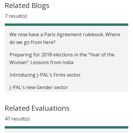
Related Blogs
7 result(s)
We now have a Paris Agreement rulebook. Where
do we go from here?
Preparing for 2018 elections in the "Year of the
Woman": Lessons from India
Introducing J-PAL's Firms sector
J-PAL's new Gender sector
The Economist as Plumber: J-PAL at the American
Related Evaluations
Economic Association Annual Meeting
47 result(s)
New findings on children’s math learning in India
demonstrate the importance of field research for