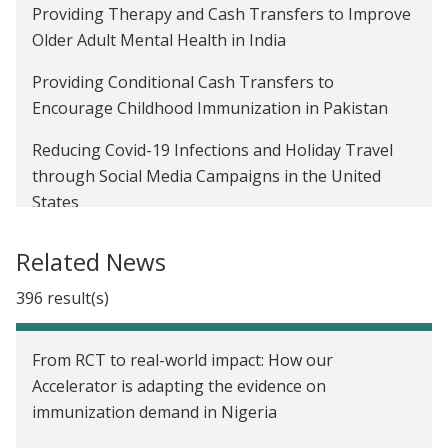
cognitive science
Providing Therapy and Cash Transfers to Improve
Older Adult Mental Health in India
International Day of the Girl Child: How do we close
the gender gap in school participation?
Providing Conditional Cash Transfers to
Encourage Childhood Immunization in Pakistan
Reducing Covid-19 Infections and Holiday Travel
through Social Media Campaigns in the United
States
Removiendo las Barreras de Entrada para la
Related News
Educación Superior: Entrenamiento para las
Pruebas e Efecto de Pares en la Sala de Clase
396 result(s)
Eficiencia y Búsqueda de Rentas en el Gobierno
From RCT to real-world impact: How our
Local
Accelerator is adapting the evidence on
Transferencias Monetarias Condicionadas para la
immunization demand in Nigeria
Educacion en Marruecos