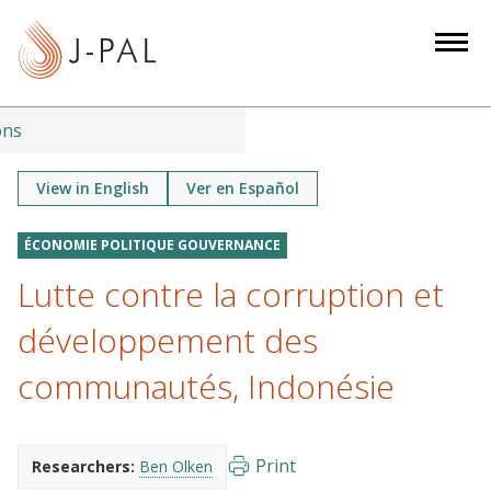
S
k
i
p
t
ons
o
m
View in English
Ver en Español
a
i
ÉCONOMIE POLITIQUE GOUVERNANCE
n
Lutte contre la corruption et
c
o
développement des
n
communautés, Indonésie
t
e
n
Print
Researchers:
Ben Olken
t