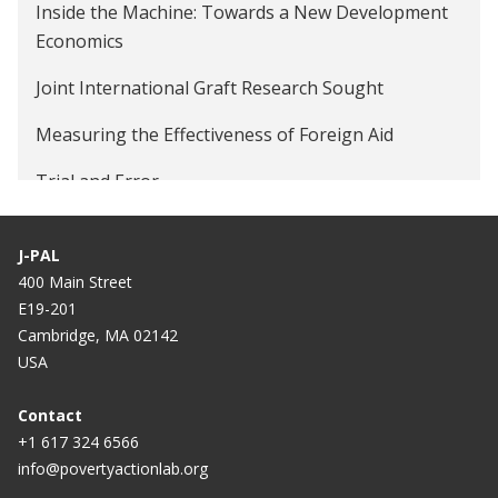
Inside the Machine: Towards a New Development
Economics
Joint International Graft Research Sought
Measuring the Effectiveness of Foreign Aid
Trial and Error
Digging for Dirt
J-PAL
400 Main Street
E19-201
Cambridge, MA 02142
USA
Contact
+1 617 324 6566
info@povertyactionlab.org