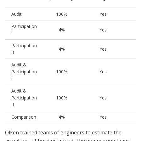
Audit
100%
Yes
Participation
4%
Yes
I
Participation
4%
Yes
II
Audit &
Participation
100%
Yes
I
Audit &
Participation
100%
Yes
II
Comparison
4%
Yes
Olken trained teams of engineers to estimate the
actual cost of building a road. The engineering teams