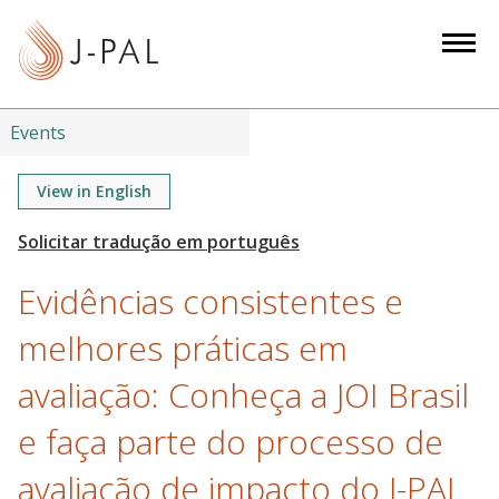
S
k
i
p
t
Events
o
m
View in English
a
i
n
Evidências consistentes e
c
o
melhores práticas em
n
avaliação: Conheça a JOI Brasil
t
e
e faça parte do processo de
n
t
avaliação de impacto do J-PAL