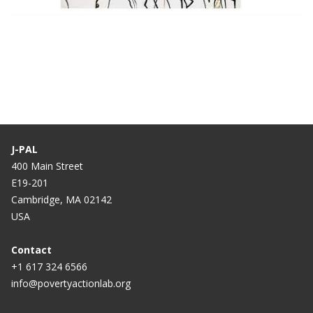
Webinar: Conheça a JOI Brasil e faça parte
do processo de avaliação de impacto do J-
PAL
J-PAL
400 Main Street
E19-201
Cambridge, MA 02142
USA
Contact
+1 617 324 6566
info@povertyactionlab.org