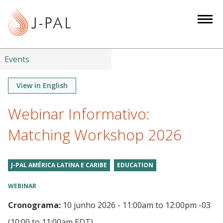
S
k
i
p
t
Events
o
m
View in English
a
Webinar Informativo:
i
n
Matching Workshop 2026
c
o
n
J-PAL AMÉRICA LATINA E CARIBE
EDUCATION
t
WEBINAR
e
n
Cronograma:
10 junho 2026 - 11:00am
to
12:00pm -03
t
(10:00 to 11:00am EDT)