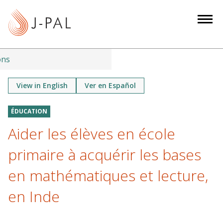
S
k
i
p
t
ons
o
m
View in English
Ver en Español
a
i
ÉDUCATION
n
Aider les élèves en école
c
o
primaire à acquérir les bases
n
en mathématiques et lecture,
t
e
en Inde
n
t