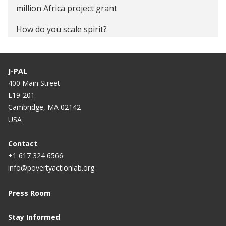
million Africa project grant
How do you scale spirit?
Working together to teach at the right level
J-PAL
Dear Rajasthan, don't fail us
400 Main Street
India among countries using innovative teaching
E19-201
techniques, says report
Cambridge, MA 02142
USA
Pratham revamps ASER for deeper insights
Contact
Government of Andhra Pradesh to scale up
+1 617 324 6566
‘Teaching at the Right Level’ with Pratham and J-
info@povertyactionlab.org
PAL South Asia at IFMR
Press Room
In India, revealing the children left behind
Learning outcome an important goal
Stay Informed