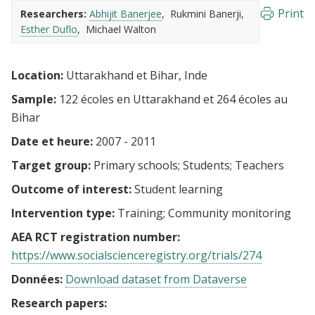
Print
Researchers:
Abhijit Banerjee
Rukmini Banerji
Esther Duflo
Michael Walton
Location:
Uttarakhand et Bihar, Inde
Sample:
122 écoles en Uttarakhand et 264 écoles au
Bihar
Date et heure:
2007 - 2011
Target group:
Primary schools
Students
Teachers
Outcome of interest:
Student learning
Intervention type:
Training
Community monitoring
AEA RCT registration number:
https://www.socialscienceregistry.org/trials/274
Données:
Download dataset from Dataverse
Research papers: