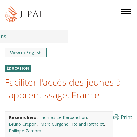
S
k
i
p
t
ons
o
m
View in English
a
i
ÉDUCATION
n
Faciliter l'accès des jeunes à
c
o
l'apprentissage, France
n
t
e
Print
Researchers:
Thomas Le Barbanchon
n
Bruno Crépon
Marc Gurgand
Roland Rathelot
t
Philippe Zamora