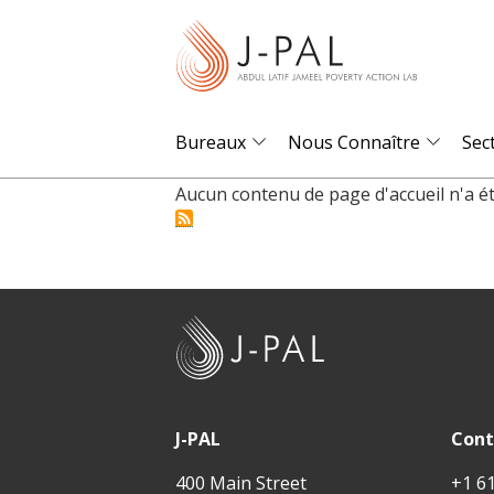
S
k
i
p
t
Bureaux
Nous Connaître
Sec
o
Aucun contenu de page d'accueil n'a été
m
a
i
n
c
J
o
-
n
P
t
A
J-PAL
Cont
e
L
n
400 Main Street
+1 6