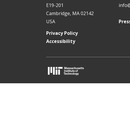
t
E19-201
info
Cambridge, MA 02142
USA
Pres
Privacy Policy
Accessibility
M
I
T