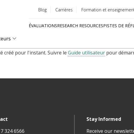
Blog
Carrières
Formation et enseignemen
Utility
ÉVALUATIONS
RESEARCH RESOURCES
PISTES DE RÉF
menu
Quick
teurs
links
 créé pour l'instant. Suivre le
Guide utilisateur
pour démarre
act
Stay Informed
17 324 6566
Receive our newslett