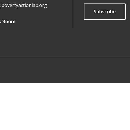
@povertyactionlab.org
Subscribe
s Room