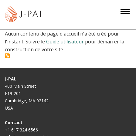
S
k
i
p
Aucun contenu de page d'accueil n'a été créé pour
t
l'instant. Suivre le
Guide utilisateur
pour démarrer la
o
construction de votre site.
m
a
i
n
J-PAL
c
400 Main Street
o
E19-201
n
Cambridge, MA 02142
t
USA
e
n
Contact
t
+1 617 324 6566