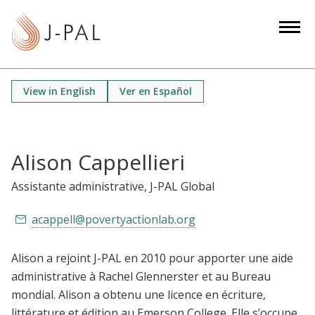
S
k
i
p
t
View in English
Ver en Español
o
m
a
i
Alison Cappellieri
n
Assistante administrative
, J-PAL Global
c
o
acappell@povertyactionlab.org
n
t
Alison a rejoint J-PAL en 2010 pour apporter une aide
e
administrative à Rachel Glennerster et au Bureau
n
mondial. Alison a obtenu une licence en écriture,
t
littérature et édition au Emerson College. Elle s’occupe