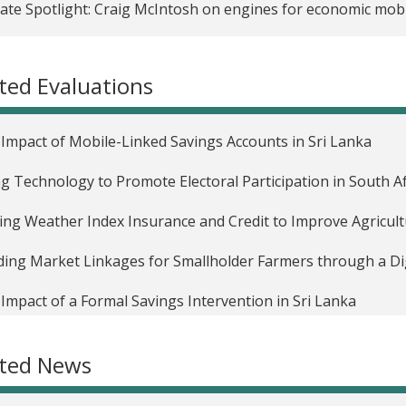
liate Spotlight: Craig McIntosh on engines for economic mobi
ted Evaluations
Impact of Mobile-Linked Savings Accounts in Sri Lanka
g Technology to Promote Electoral Participation in South Af
ing Weather Index Insurance and Credit to Improve Agricultu
ding Market Linkages for Smallholder Farmers through a Di
Impact of a Formal Savings Intervention in Sri Lanka
ntary Counseling and Testing (VCT) to Reduce Risky Sexual
ated News
stments in Malawi
Impact of Cash Transfers on the Educational Attainment, Se