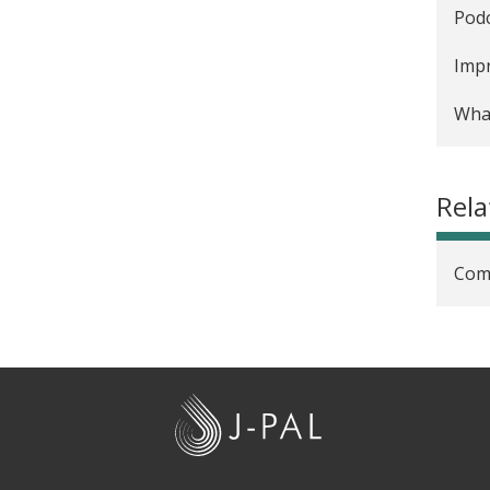
Podc
Adol
Impr
Prov
What
Prom
Rela
Com
J
-
P