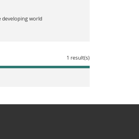
e developing world
nt in Guatemala
1 result(s)