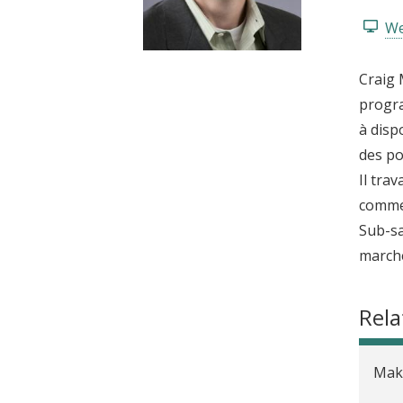
t
We
Craig 
progra
à disp
des po
Il tra
commen
Sub-sa
marché
Rela
Maki