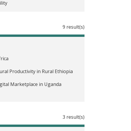
lity
9 result(s)
rica
ral Productivity in Rural Ethiopia
gital Marketplace in Uganda
 Behaviors and Increase Schooling
3 result(s)
xual Behavior, and HIV Status of