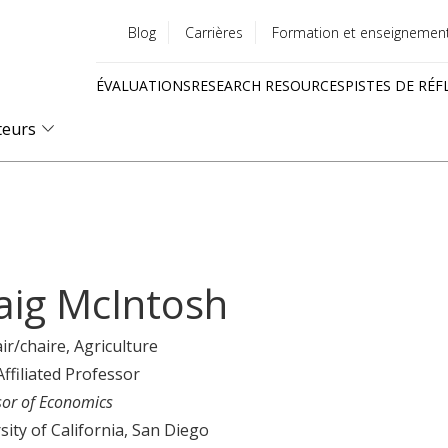
Blog
Carrières
Formation et enseignemen
Utility
ÉVALUATIONS
RESEARCH RESOURCES
PISTES DE RÉF
menu
Quick
teurs
links
aig McIntosh
ir/chaire
, Agriculture
Affiliated Professor
sor of Economics
sity of California, San Diego