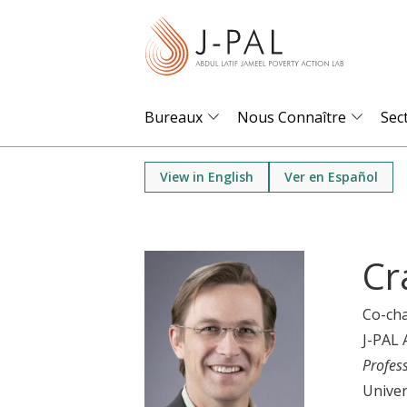
S
k
i
p
t
Bureaux
Nous Connaître
Sec
o
m
View in English
Ver en Español
a
i
n
Cr
c
o
Co-cha
n
J-PAL 
t
Profes
e
Univer
n