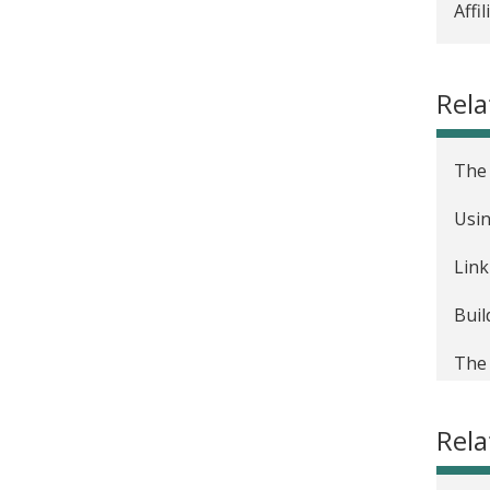
Affi
Rela
The 
Usin
Link
Buil
The 
Volu
Rel
Inve
The 