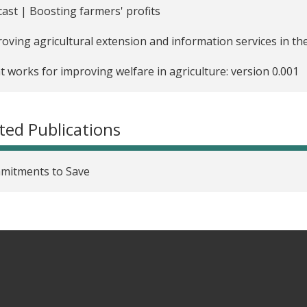
ast | Boosting farmers' profits
escent Girls in Malawi
oving agricultural extension and information services in th
iding Credit Information to Borrowers to Improve Repayme
 works for improving welfare in agriculture: version 0.001
pting Microfinance Borrowers to Save in Guatemala
ted Publications
mitments to Save