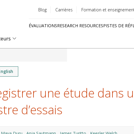
Blog
Carrières
Formation et enseignemen
Utility
ÉVALUATIONS
RESEARCH RESOURCES
PISTES DE RÉF
menu
Quick
teurs
links
English
gistrer une étude dans 
stre d’essais
Maya Duru
Anja Sautmann
James Turitto
Keesler Welch