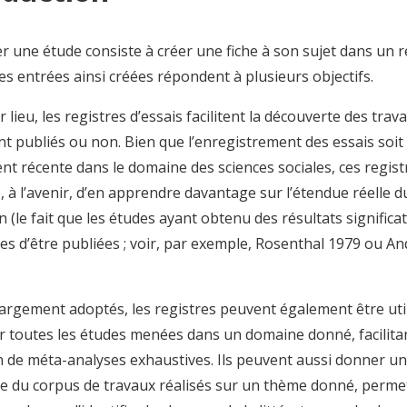
r une étude consiste à créer une fiche à son sujet dans un r
Les entrées ainsi créées répondent à plusieurs objectifs.
 lieu, les registres d’essais facilitent la découverte des tra
ent publiés ou non. Bien que l’enregistrement des essais soi
nt récente dans le domaine des sciences sociales, ces regis
 à l’avenir, d’en apprendre davantage sur l’étendue réelle du
n (le fait que les études ayant obtenu des résultats significat
es d’être publiées ; voir, par exemple, Rosenthal 1979 ou A
 largement adoptés, les registres peuvent également être uti
 toutes les études menées dans un domaine donné, facilitant
on de méta-analyses exhaustives. Ils peuvent aussi donner u
e du corpus de travaux réalisés sur un thème donné, permet