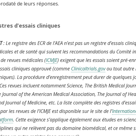
rodaté de leurs réponses.
stres d’essais cliniques
T
: Le registre des ECR de l’AEA n’est pas un registre d’essais clin
icales et de santé qui suivent les recommandations du Comité in
 de revues médicales (
ICMJE
) exigent que les essais soient pré-en
’essais cliniques approuvé (comme
Clinicaltrials.gov
ou tout autre 
liniques). La procédure d’enregistrement peut durer de quelques 
Ces revues incluent notamment Science, The British Medical Jour
e Journal of the American Medical Association, The Journal of He
 Journal of Medicine, etc. La liste complète des registres d’essai
ar les revues de l’ICMJE est disponible sur le site de
l’
Internationa
latform
. Cette exigence s’applique également aux études en scienc
iplines qui ne relèvent pas du domaine biomédical, et ce même si 