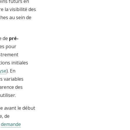
oins futurs en
 la visibilité des
ches au sein de
le de
pré-
nes pour
istrement
ons initiales
yse
). En
s variables
parence des
tiliser.
le avant le début
e, de
a
demande