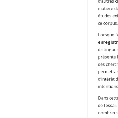
d’autres c
matière de
études exi
ce corpus.
Lorsque l’
enregist
distinguer
présente l
des cherc
permettant
d’intérêt 
intentions
Dans cette
de l’essai
nombreuse