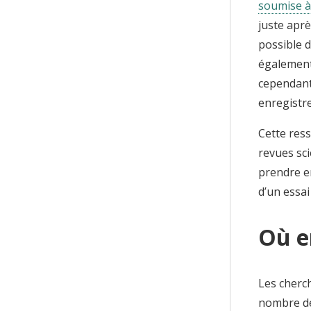
soumise à 
juste aprè
possible d
également
cependant
enregistr
Cette ress
revues sci
prendre e
d’un essai
Où en
Les cherc
nombre de 