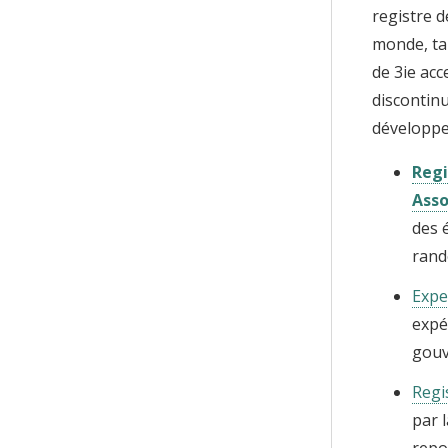
registre 
monde, ta
de 3ie acc
discontinu
développe
Regi
Asso
des 
rand
Expe
expé
gouv
Regi
par 
repo