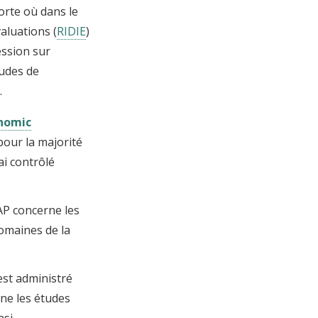
orte où dans le
valuations
(
RIDIE
)
ession sur
tudes de
.
onomic
pour la majorité
ai contrôlé
GAP concerne les
omaines de la
 est administré
rne les études
asi-