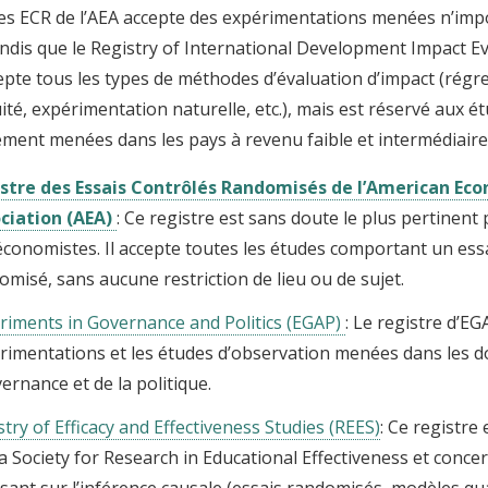
des ECR de l’AEA accepte des expérimentations menées n’imp
ndis que le Registry of International Development Impact E
epte tous les types de méthodes d’évaluation d’impact (régr
ité, expérimentation naturelle, etc.), mais est réservé aux é
ment menées dans les pays à revenu faible et intermédiaire
stre des Essais Contrôlés Randomisés de l’American Ec
ciation (AEA)
: Ce registre est sans doute le plus pertinent 
économistes. Il accepte toutes les études comportant un ess
omisé, sans aucune restriction de lieu ou de sujet.
riments in Governance and Politics (EGAP)
: Le registre d’E
rimentations et les études d’observation menées dans les d
ernance et de la politique.
stry of Efficacy and Effectiveness Studies (REES)
: Ce registre
la Society for Research in Educational Effectiveness et conce
sant sur l’inférence causale (essais randomisés, modèles qu