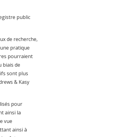
egistre public
vaux de recherche,
t une pratique
tres pourraient
 biais de
ifs sont plus
ndrews & Kasy
lisés pour
 ainsi la
ne vue
tant ainsi à