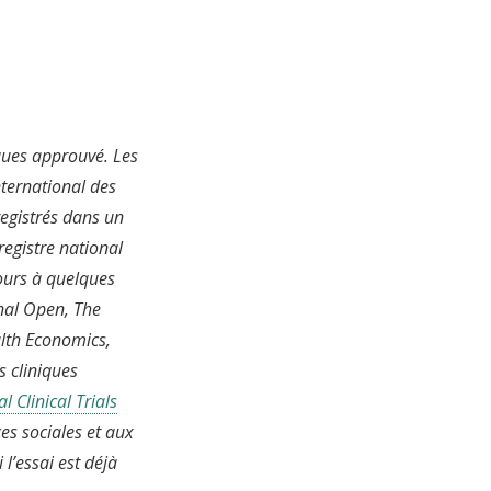
iques approuvé. Les
ternational des
registrés dans un
registre national
jours à quelques
nal Open, The
alth Economics,
s cliniques
l Clinical Trials
es sociales et aux
l’essai est déjà