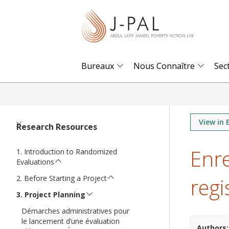
S
k
i
p
t
Bureaux
Nous Connaître
Sec
o
m
a
i
View in 
Research Resources
n
Enre
c
Introduction to Randomized
Evaluations
o
regi
n
Before Starting a Project
t
Project Planning
e
Démarches administratives pour
n
le lancement d’une évaluation
Authors