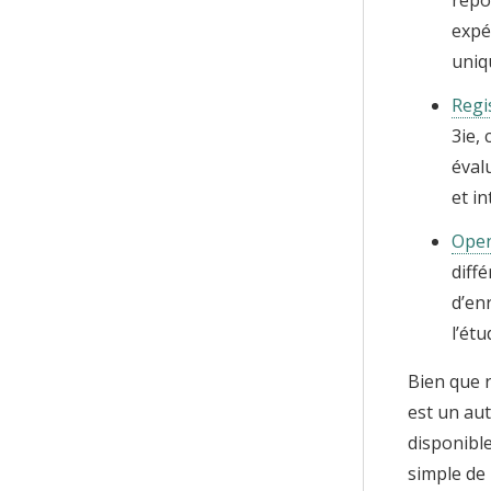
expé
uniq
Regi
3ie,
éval
et i
Open
diff
d’en
l’ét
Bien que r
est un aut
disponible
simple de