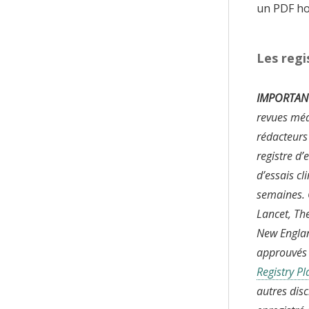
un PDF ho
Les regi
IMPORTAN
revues méd
rédacteurs
registre d
d’essais c
semaines. 
Lancet, Th
New England
approuvés p
Registry P
autres disc