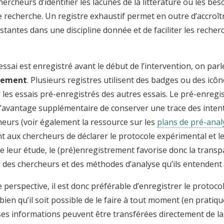
hercheurs d’identifier les lacunes de la littérature ou les bes
 recherche. Un registre exhaustif permet en outre d’accroître
stantes dans une discipline donnée et de faciliter les recher
essai est enregistré avant le début de l’intervention, on par
rement
. Plusieurs registres utilisent des badges ou des icô
 les essais pré-enregistrés des autres essais. Le pré-enreg
’avantage supplémentaire de conserver une trace des intenti
heurs (voir également la ressource sur les
plans de pré-anal
 aux chercheurs de déclarer le protocole expérimental et le
de leur étude, le (pré)enregistrement favorise donc la trans
 des chercheurs et des méthodes d’analyse qu’ils entendent u
 perspective, il est donc préférable d’enregistrer le protoco
, bien qu’il soit possible de le faire à tout moment (en pratiqu
s informations peuvent être transférées directement de l