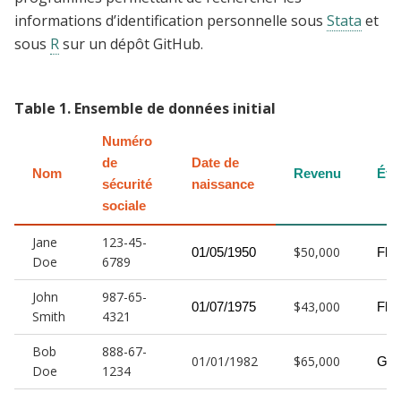
informations d’identification personnelle sous
Stata
et
sous
R
sur un dépôt GitHub.
Table
1
.
Ensemble de données initial
Numéro 
de 
Date de 
Nom
Revenu
Éta
sécurité 
naissance
sociale
Jane
123-45-
$50,000
01/05/1950
Flor
Doe
6789
John
987-65-
$43,000
01/07/1975
Flor
Smith
4321
Bob
888-67-
01/01/1982
$65,000
Géo
Doe
1234