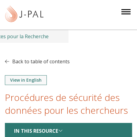
S
k
i
p
t
es pour la Recherche
o
m
a
Back to table of contents
i
n
View in English
c
o
Procédures de sécurité des
n
t
données pour les chercheurs
e
n
IN THIS RESOURCE
t