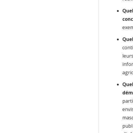
Quel
conc
exem
Quel
cont
leur
info
agric
Quel
démo
part
envi
masq
publ