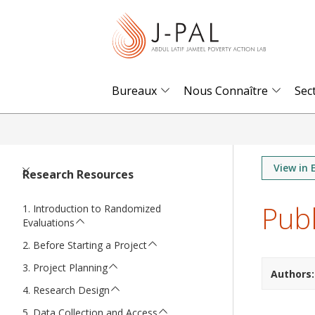
S
k
i
p
t
Bureaux
Nous Connaître
Sec
o
m
a
i
View in 
Research Resources
n
Pub
c
Introduction to Randomized
Evaluations
o
n
Before Starting a Project
t
Project Planning
Authors
e
Research Design
n
Data Collection and Access