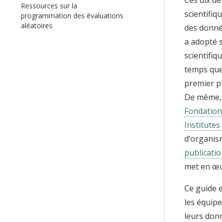
Ressources sur la
scientifiq
programmation des évaluations
aléatoires
des donné
a adopté s
scientifiq
temps que 
premier pl
De même, 
Fondation 
Institutes
d’organis
publicati
met en œu
Ce guide 
les équipe
leurs donn