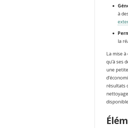
Géné
à de
exte
Perm
la r
La mise à 
qu’à ses 
une petite
d’économi
résultats 
nettoyage 
disponible
Élém