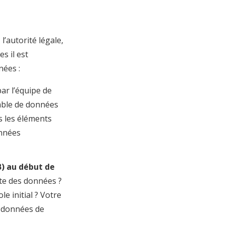
’autorité légale,
s il est
nées :
par l’équipe de
emble de données
s les éléments
onnées
B) au début de
ite des données ?
 initial ? Votre
s données de