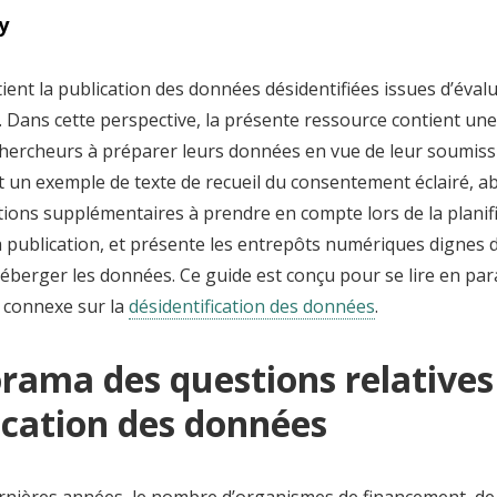
y
ient la publication des données désidentifiées issues d’éval
. Dans cette perspective, la présente ressource contient une
chercheurs à préparer leurs données en vue de leur soumissio
 un exemple de texte de recueil du consentement éclairé, a
ions supplémentaires à prendre en compte lors de la planifi
a publication, et présente les entrepôts numériques dignes 
berger les données. Ce guide est conçu pour se lire en para
 connexe sur la
désidentification des données
.
rama des questions relatives 
ication des données
ernières années, le nombre d’organismes de financement, de