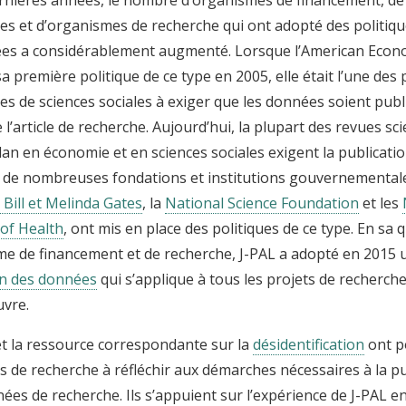
ues et d’organismes de recherche qui ont adopté des politiq
es a considérablement augmenté. Lorsque l’American Econo
a première politique de ce type en 2005, elle était l’une de
ues de sciences sociales à exiger que les données soient pu
l’article de recherche. Aujourd’hui, la plupart des revues sci
an en économie et en sciences sociales exigent la publicati
de nombreuses fondations et institutions gouvernementales
Bill et Melinda Gates
, la
National Science Foundation
et les
 of Health
, ont mis en place des politiques de ce type. En sa q
me de financement et de recherche, J-PAL a adopté en 2015
on des données
qui s’applique à tous les projets de recherche
vre.
et la ressource correspondante sur la
désidentification
ont p
s de recherche à réfléchir aux démarches nécessaires à la pu
ées de recherche. Ils s’appuient sur l’expérience de J-PAL e