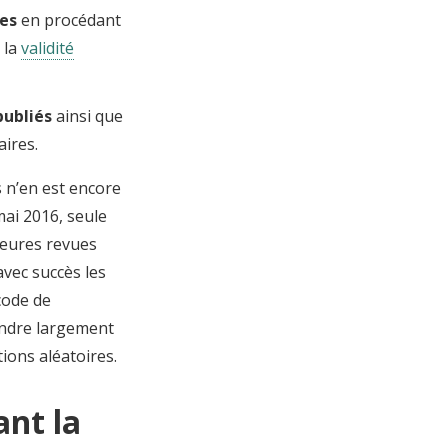
des
en procédant
 la
validité
publiés
ainsi que
aires.
s n’en est encore
ai 2016, seule
leures revues
vec succès les
code de
rendre largement
ions aléatoires.
nt la