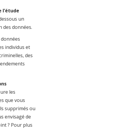
 l’étude
-dessous un
n des données.
 données
s individus et
riminelles, des
 rendements
ons
ure les
ées que vous
-ils supprimés ou
ous envisagé de
int ? Pour plus