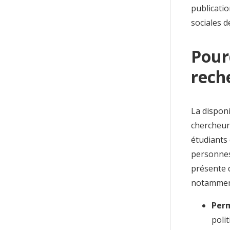
publicatio
sociales d
Pour
rech
La dispon
chercheurs
étudiants 
personnes
présente 
notammen
Perm
poli