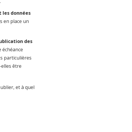
.
nt les données
is en place un
ublication des
ne échéance
s particulières
elles être
blier, et à quel