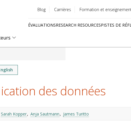
Blog
Carrières
Formation et enseignemen
Utility
ÉVALUATIONS
RESEARCH RESOURCES
PISTES DE RÉF
menu
Quick
teurs
links
English
lication des données
Sarah Kopper
Anja Sautmann
James Turitto