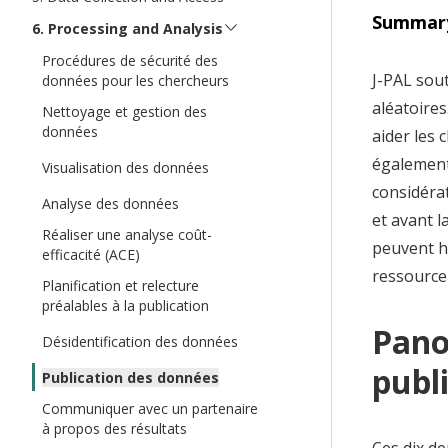
t
Summar
Processing and Analysis
Procédures de sécurité des
J-PAL sout
données pour les chercheurs
aléatoires
Nettoyage et gestion des
données
aider les 
également
Visualisation des données
considérat
Analyse des données
et avant l
Réaliser une analyse coût-
peuvent hé
efficacité (ACE)
ressource
Planification et relecture
préalables à la publication
Pano
Désidentification des données
publ
Publication des données
Communiquer avec un partenaire
à propos des résultats
Ces dix d