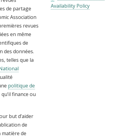
Availability Policy
ues de partage
mic Association
s premières revues
bliées en même
entifiques de
on des données.
, telles que la
National
ualité
 une
politique de
 qu’il finance ou
our but d’aider
blication de
n matière de