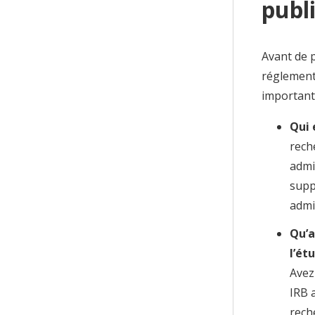
publ
Avant de p
réglementa
important
Qui 
rech
admi
supp
admi
Qu’a
l’ét
Avez
IRB 
rech