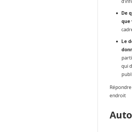
d’in
De q
que 
cadr
Le d
donn
part
qui 
publ
Répondre 
endroit
Auto