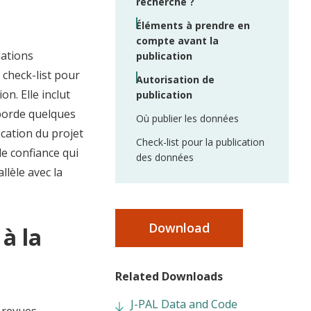
recherche ?
Éléments à prendre en
compte avant la
uations
publication
 check-list pour
Autorisation de
n. Elle inclut
publication
borde quelques
Où publier les données
cation du projet
Check-list pour la publication
de confiance qui
des données
llèle avec la
Download
à la
Related Downloads
J-PAL Data and Code
 revues