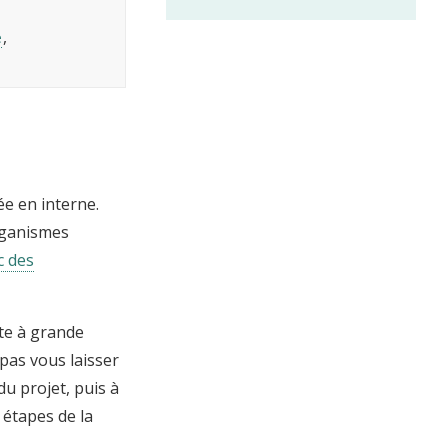
e
ée en interne.
organismes
c des
te à grande
pas vous laisser
du projet, puis à
 étapes de la