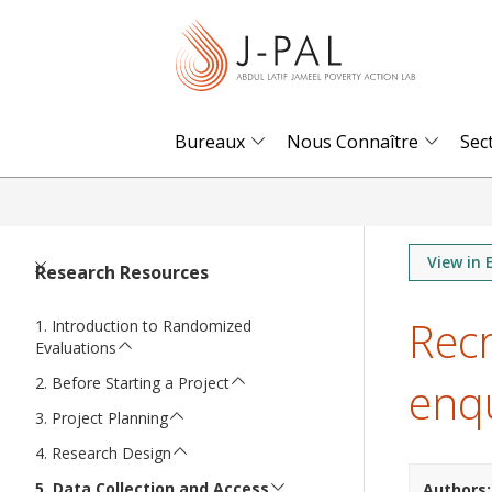
S
k
i
p
t
Bureaux
Nous Connaître
Sec
o
m
a
i
View in 
Research Resources
n
Rec
c
Introduction to Randomized
Evaluations
o
enq
n
Before Starting a Project
t
Project Planning
e
Research Design
n
Data Collection and Access
Authors