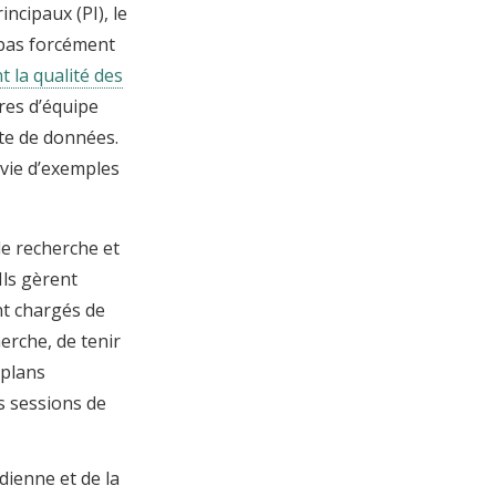
ncipaux (PI), le
t pas forcément
nt la qualité des
ures d’équipe
cte de données.
ivie d’exemples
de recherche et
Ils gèrent
nt chargés de
erche, de tenir
 plans
s sessions de
dienne et de la