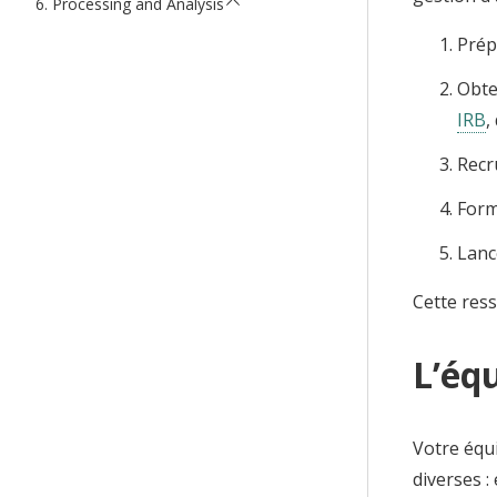
Processing and Analysis
Prép
Obte
IRB
,
Recr
Form
Lanc
Cette ress
L’éq
Votre équ
diverses :