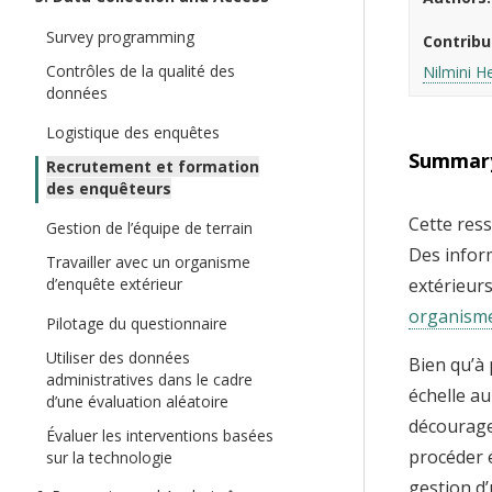
t
Survey programming
Contribu
Contrôles de la qualité des
Nilmini H
données
Logistique des enquêtes
Summar
Recrutement et formation
des enquêteurs
Cette ress
Gestion de l’équipe de terrain
Des inform
Travailler avec un organisme
extérieurs
d’enquête extérieur
organisme
Pilotage du questionnaire
Utiliser des données
Bien qu’à
administratives dans le cadre
échelle a
d’une évaluation aléatoire
décourager
Évaluer les interventions basées
procéder 
sur la technologie
gestion d’