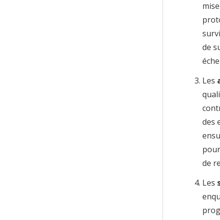
mise
prot
surv
de s
échel
Les
qual
cont
des 
ensu
pour
de r
Les
enqu
prog