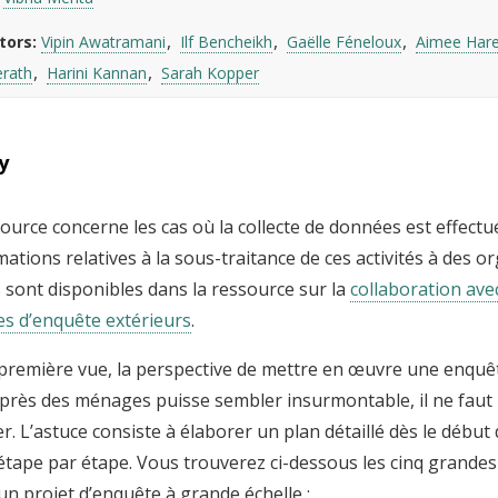
tors
Vipin Awatramani
Ilf Bencheikh
Gaëlle Féneloux
Aimee Har
erath
Harini Kannan
Sarah Kopper
y
ource concerne les cas où la collecte de données est effectu
ations relatives à la sous-traitance de ces activités à des 
 sont disponibles dans la ressource sur la
collaboration ave
s d’enquête extérieurs
.
 première vue, la perspective de mettre en œuvre une enquê
uprès des ménages puisse sembler insurmontable, il ne faut 
. L’astuce consiste à élaborer un plan détaillé dès le début 
étape par étape. Vous trouverez ci-dessous les cinq grandes
un projet d’enquête à grande échelle :