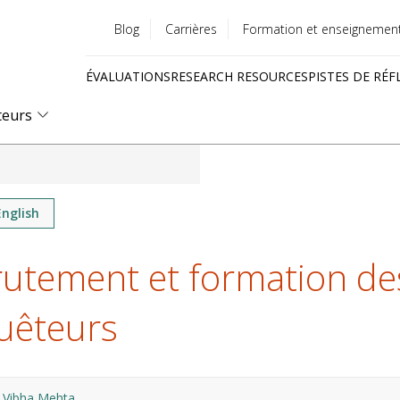
Blog
Carrières
Formation et enseignemen
Utility
ÉVALUATIONS
RESEARCH RESOURCES
PISTES DE RÉF
menu
Quick
teurs
links
English
rutement et formation de
uêteurs
Vibha Mehta