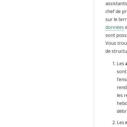
assistants
chef de pr
sur le ter
données
e
sont possi
Vous trou
de structu
Les
sont
l’en
rend
les 
hebd
débr
Les