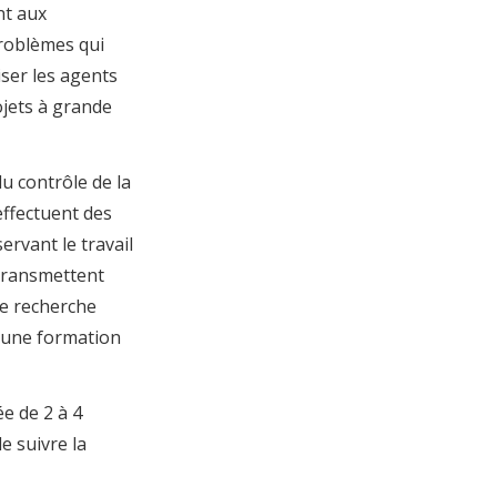
nt aux
problèmes qui
iser les agents
ojets à grande
u contrôle de la
effectuent des
rvant le travail
 transmettent
 de recherche
l une formation
e de 2 à 4
e suivre la