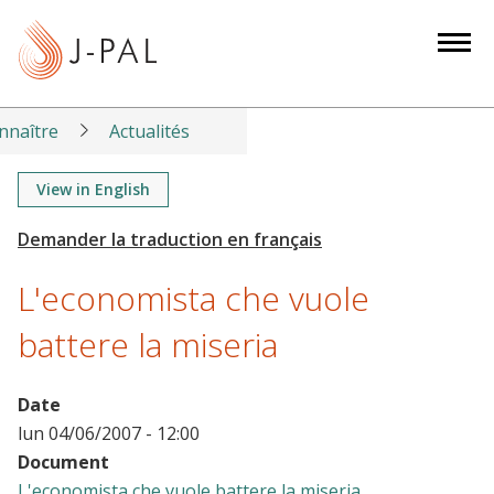
S
k
i
p
t
nnaître
Actualités
o
m
View in English
a
i
n
L'economista che vuole
c
o
battere la miseria
n
t
Date
e
lun 04/06/2007 - 12:00
n
Document
t
L'economista che vuole battere la miseria