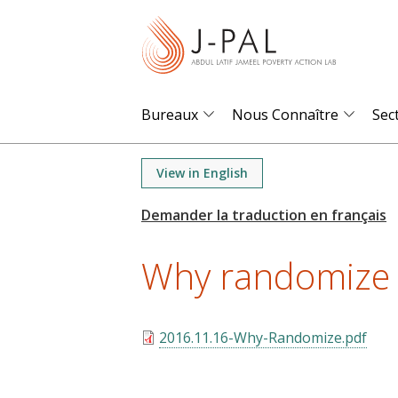
S
k
i
p
t
Bureaux
Nous Connaître
Sec
o
m
View in English
a
i
n
Why randomize
c
o
n
t
2016.11.16-Why-Randomize.pdf
e
n