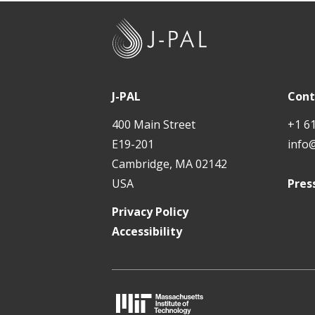
t
J
-
P
A
J-PAL
Cont
L
400 Main Street
+1 6
E19-201
info
Cambridge, MA 02142
USA
Pres
Privacy Policy
Accessibility