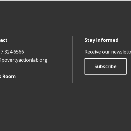
act
Stay Informed
17 324 6566
Receive our newslett
@povertyactionlab.org
Subscribe
s Room