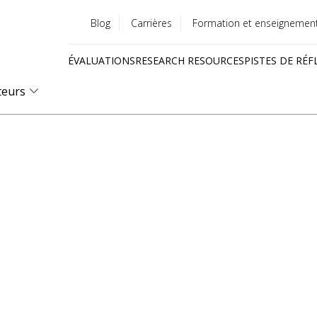
Blog
Carrières
Formation et enseignemen
Utility
ÉVALUATIONS
RESEARCH RESOURCES
PISTES DE RÉF
menu
Quick
teurs
links