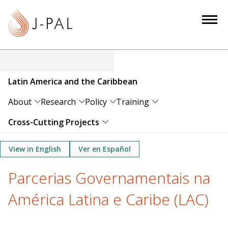
S
k
i
p
t
o
Latin America and the Caribbean
m
a
About
Research
Policy
Training
i
Cross-Cutting Projects
n
c
View in English
Ver en Español
o
n
Parcerias Governamentais na
t
e
América Latina e Caribe (LAC)
n
t