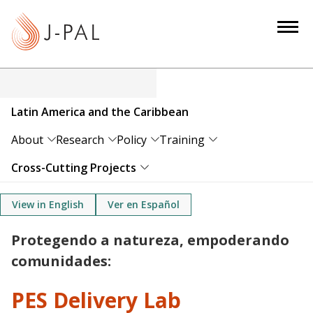
S
k
i
p
t
o
Latin America and the Caribbean
m
a
About
Research
Policy
Training
i
Cross-Cutting Projects
n
c
View in English
Ver en Español
o
n
Protegendo a natureza, empoderando
t
comunidades:
e
n
PES Delivery Lab
t