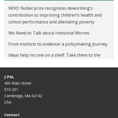
WHO: Nobel prize recognizes deworming’s
contribution to improving children’s health and
school performance and alleviating poverty
We Need to Talk about Intestinal Worms
From instincts to evidence: a policymaking journey
Ideas help no one on a shelf. Take them to the
world.
Deworming: Now more than ever, a best buy for
J-PAL
development
400 Main Street
E19-201
The scientific case for deworming children
Cambridge, MA 02142
Deworming: An informed debate requires a careful
USA
look at the data
Contact