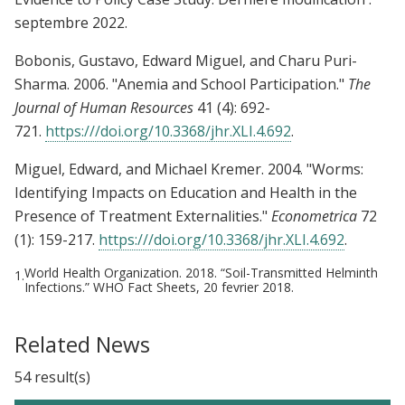
septembre 2022.
Bobonis, Gustavo, Edward Miguel, and Charu Puri-
Sharma.
2006. "Anemia and School Participation."
The
Journal of Human Resources
41 (4): 692-
721.
https:///doi.org/10.3368/jhr.XLI.4.692
.
Miguel, Edward, and Michael Kremer. 2004. "Worms:
Identifying Impacts on Education and Health in the
Presence of Treatment Externalities."
Econometrica
72
(1): 159-217.
https:///doi.org/10.3368/jhr.XLI.4.692
.
World Health Organization. 2018. “Soil-Transmitted Helminth
1.
Infections.” WHO Fact Sheets, 20 fevrier 2018.
Related News
54 result(s)