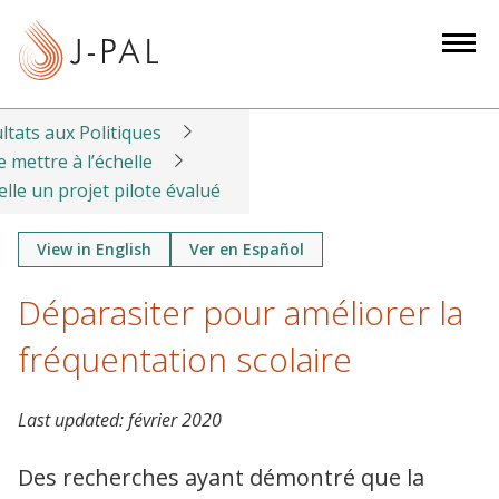
S
k
i
p
t
ltats aux Politiques
o
mettre à l’échelle
m
lle un projet pilote évalué
a
i
View in English
Ver en Español
n
Déparasiter pour améliorer la
c
o
fréquentation scolaire
n
t
e
Last updated:
février 2020
n
Des recherches ayant démontré que la
t