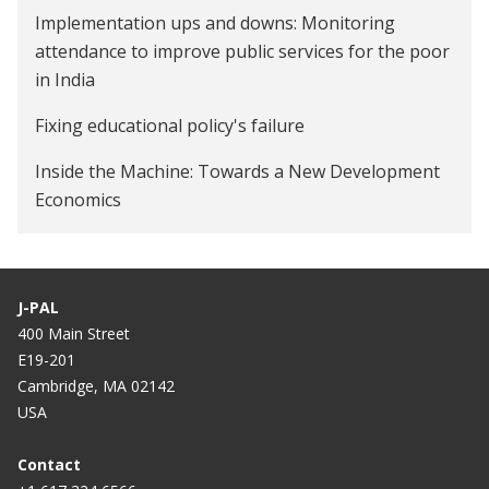
Implementation ups and downs: Monitoring
attendance to improve public services for the poor
in India
Fixing educational policy's failure
Inside the Machine: Towards a New Development
Economics
Camera and Cash Pill for Truant Tutors
Computer Error?
J-PAL
400 Main Street
Measuring the Effectiveness of Foreign Aid
E19-201
Trial and Error
Cambridge, MA 02142
USA
Camera Schools: The Way to Go
Contact