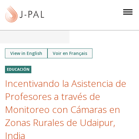
S
k
i
p
t
o
m
View in English
Voir en Français
a
i
EDUCACIÓN
n
Incentivando la Asistencia de
c
o
Profesores a través de
n
Monitoreo con Cámaras en
t
e
Zonas Rurales de Udaipur,
n
India
t