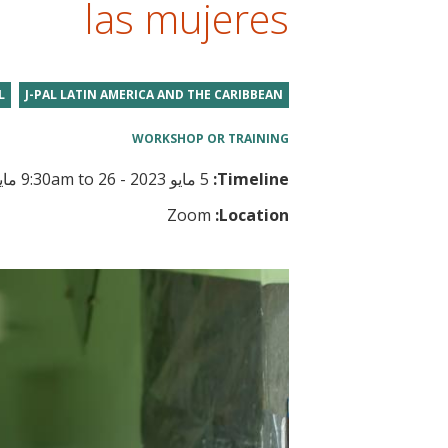
las mujeres
t
L
J-PAL LATIN AMERICA AND THE CARIBBEAN
WORKSHOP OR TRAINING
Timeline:
5 مايو 2023 - 9:30am
26 مايو 2023 - 3:00pm CST
to
Zoom
Location: