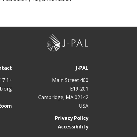
J
-
P
A
ntact
J-PAL
L
+1 617 324 6566
400 Main Street
b.org
E19-201
Cambridge, MA 02142
 Room
USA
Privacy Policy
Accessibility