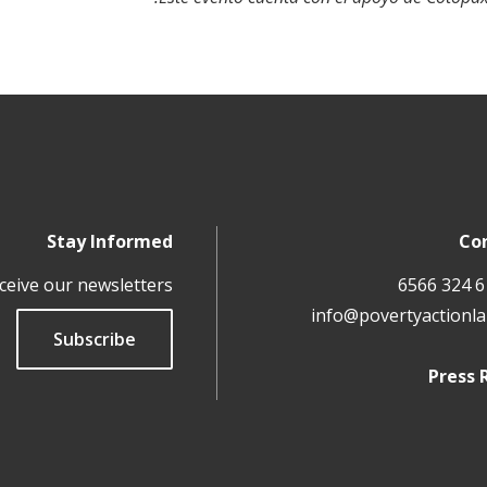
Stay Informed
Co
ceive our newsletters
info@povertyactionla
Subscribe
Press