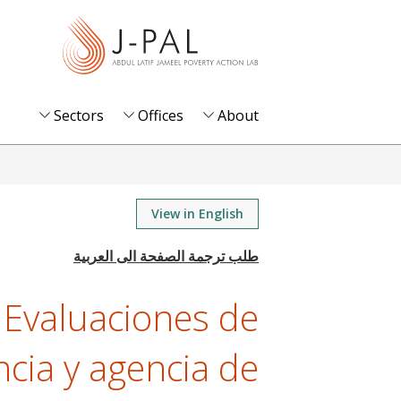
S
k
i
p
t
Sectors
Offices
About
o
m
a
i
View in English
n
c
o
 Evaluaciones de
n
t
cia y agencia de
e
n