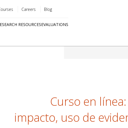
Courses
Careers
Blog
Utility
ESEARCH RESOURCES
EVALUATIONS
menu
Quick
links
Curso en línea:
impacto, uso de eviden