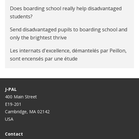
Does boarding school really help disadvantaged
students?
Send disadvantaged pupils to boarding school and
only the brightest thrive
Les internats d'excellence, démantelés par Peillon,
sont encensés par une étude
Internats d'excellence: Les enseignements de
Sourdun
J-PAL
"L'internat d'excellence fait progresser les élèves
400 Main Street
en maths, pas en français"
E19-201
Cambridge, MA 02142
USA
Contact