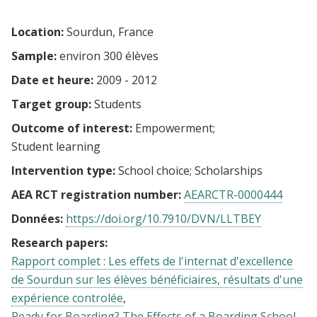
Location:
Sourdun, France
Sample:
environ 300 élèves
Date et heure:
2009 - 2012
Target group:
Students
Outcome of interest:
Empowerment
Student learning
Intervention type:
School choice
Scholarships
AEA RCT registration number:
AEARCTR-0000444
Données:
https://doi.org/10.7910/DVN/LLTBEY
Research papers:
Rapport complet : Les effets de l'internat d'excellence
de Sourdun sur les élèves bénéficiaires, résultats d'une
expérience controlée
Ready for Boarding? The Effects of a Boarding School