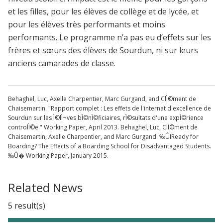
et les filles, pour les élèves de collège et de lycée, et
pour les élèves très performants et moins
performants. Le programme n’a pas eu d’effets sur les
frères et sœurs des élèves de Sourdun, ni sur leurs
anciens camarades de classe.
Behaghel, Luc, Axelle Charpentier, Marc Gurgand, and ClÌ©ment de
Chaisemartin. "Rapport complet : Les effets de l'internat d'excellence de
Sourdun sur les Ì©lÌ¬ves bÌ©nÌ©ficiaires, rÌ©sultats d'une expÌ©rience
controlÌ©e." Working Paper, April 2013. Behaghel, Luc, ClÌ©ment de
Chaisemartin, Axelle Charpentier, and Marc Gurgand. ‰ÛÏReady for
Boarding? The Effects of a Boarding School for Disadvantaged Students.
‰Û� Working Paper, January 2015.
Related News
5 result(s)