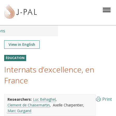
S
k
i
p
t
ons
o
m
View in English
a
i
ÉDUCATION
n
Internats d’excellence, en
c
o
France
n
t
e
Print
Researchers:
Luc Behaghel
n
Clement de Chaisemartin
Axelle Charpentier
t
Marc Gurgand