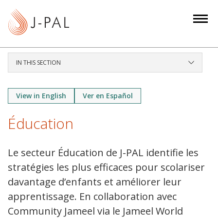
S
k
i
p
t
IN THIS SECTION
o
m
a
View in English
Ver en Español
i
Éducation
n
c
o
Le secteur Éducation de J-PAL identifie les
n
stratégies les plus efficaces pour scolariser
t
davantage d’enfants et améliorer leur
e
apprentissage. En collaboration avec
n
t
Community Jameel via le Jameel World