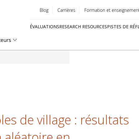
Blog
Carrières
Formation et enseignemen
Utility
ÉVALUATIONS
RESEARCH RESOURCES
PISTES DE RÉF
menu
Quick
teurs
links
es de village : résultats
 aléatoire en