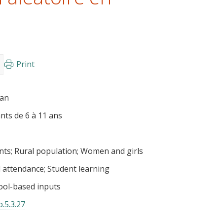
Print
tan
nts de 6 à 11 ans
nts
Rural population
Women and girls
 attendance
Student learning
ool-based inputs
.5.3.27