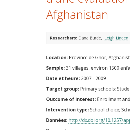
t
Afghanistan
Researchers:
Dana Burde
Leigh Linden
Location:
Province de Ghor, Afghanis
Sample:
31 villages, environ 1500 enfa
Date et heure:
2007 - 2009
Target group:
Primary schools
Stude
Outcome of interest:
Enrollment and
Intervention type:
School choice
Sch
Données:
http://dx.doi.org/10.1257/app