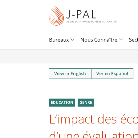
S
k
i
p
t
Bureaux
Nous Connaître
Sec
o
m
a
i
View in English
Ver en Español
n
c
o
ÉDUCATION
GENRE
n
L’impact des écol
t
e
d’une évaluation
n