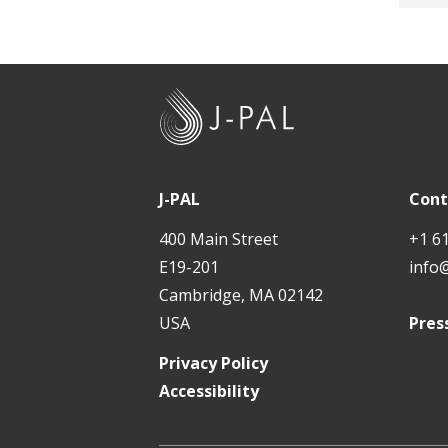
J
-
P
A
J-PAL
Cont
L
400 Main Street
+1 6
E19-201
info
Cambridge, MA 02142
USA
Pres
Privacy Policy
Accessibility