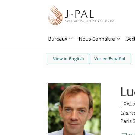
S
k
i
p
t
Bureaux
Nous Connaître
Sec
o
m
View in English
Ver en Español
a
i
n
Lu
c
o
J-PAL 
n
Chaire
t
Paris 
e
n