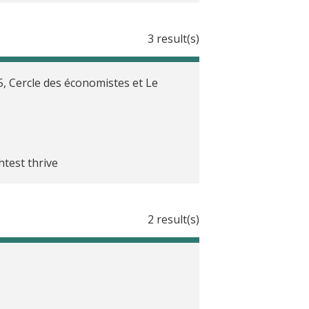
3 result(s)
, Cercle des économistes et Le
tivity in Uganda
htest thrive
2 result(s)