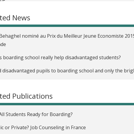
rnats d’excellence, en France
ated News
rimination à l'embauche et CV Anomymes, en France
Behaghel nominé au Prix du Meilleur Jeune Economiste 2015
Impact of Farmer-to-Farmer Training on Agricultural Produc
de
 boarding school really help disadvantaged students?
 disadvantaged pupils to boarding school and only the brig
ted Publications
All Students Ready for Boarding?
ic or Private? Job Counseling in France