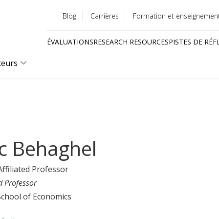
Blog
Carrières
Formation et enseignemen
Utility
ÉVALUATIONS
RESEARCH RESOURCES
PISTES DE RÉF
menu
Quick
teurs
links
c Behaghel
Affiliated Professor
d Professor
School of Economics