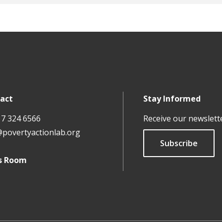
act
Stay Informed
17 324 6566
Receive our newslett
@povertyactionlab.org
Subscribe
s Room