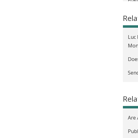
Inte
Rel
Disc
Luc 
The 
Mon
Does
Send
Rela
Are 
Publ