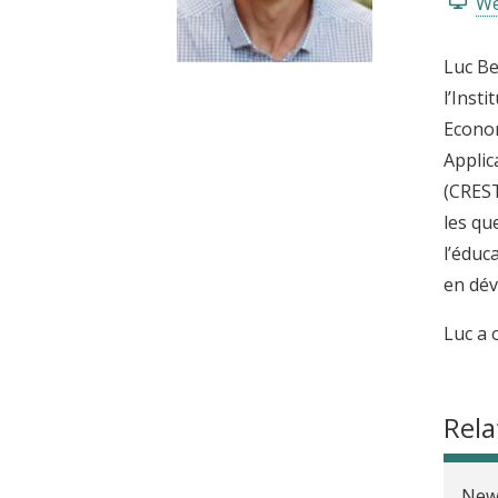
We
t
Luc Be
l’Inst
Econom
Applic
(CREST
les qu
l’éduc
en dé
Luc a 
Rela
New 