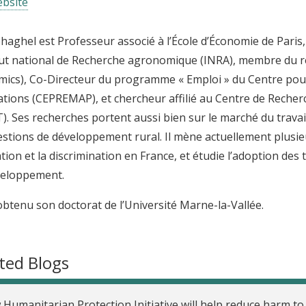
bsite
haghel est Professeur associé à l’École d’Économie de Paris
itut national de Recherche agronomique (INRA), membre du r
ics), Co-Directeur du programme « Emploi » du Centre pou
ations (CEPREMAP), et chercheur affilié au Centre de Recher
). Ses recherches portent aussi bien sur le marché du travai
estions de développement rural. Il mène actuellement plusie
ation et la discrimination en France, et étudie l’adoption des
veloppement.
obtenu son doctorat de l’Université Marne-la-Vallée.
ted Blogs
Humanitarian Protection Initiative will help reduce harm to 