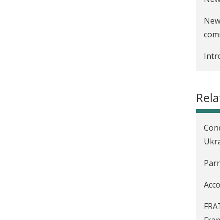
New 
com
Intr
Rela
Cond
Ukra
Parr
Acc
FRAT
Fra